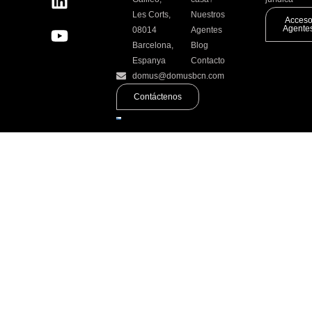
Les Corts,
Nuestros
Acces
Agente
08014
Agentes
Barcelona,
Blog
Espanya
Contacto
domus@domusbcn.com
Contáctenos