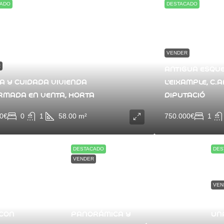
CADO
DESTACADO
VENDER
R
ANTIGUA ESQU
A Y CUIDADA VIVIENDA
L’EIXAMPLE, C.
RMADA EN VENTA, HORTA
DIPUTACIÓ
00€
0
1
58.00
m²
750.000€
1
DESTACADO
DES
VENDER
GERB. CASA ADOSADA
VEN
CON GRAN POTENCIAL,
BUHARDILLA
EN
 CON
PANORÁMICA Y
UN