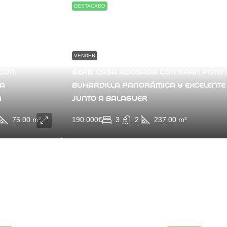
DESTACADO
VENDER
 CON
GERB. CASA ADOSADA CON GRAN POTENC
 A
BUHARDILLA PANORÁMICA Y EXCELENTE
A
JUNTO A BALAGUER
75.00
m²
190.000€
3
2
237.00
m²