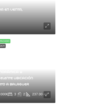
A EN VENTA,
TACADO
DER
RB. CASA ADOSADA
N GRAN POTENCIAL,
HARDILLA
NORÁMICA Y
CELENTE UBICACIÓN
NTO A BALAGUER
.000€
3
2
237.00
m²