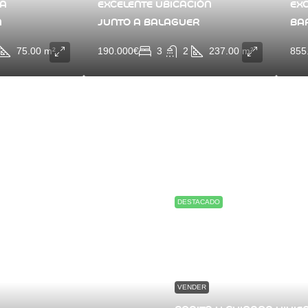
 A
EXCELENTE UBICACIÓN
EX
A
JUNTO A BALAGUER
BA
75.00
m²
190.000€
3
2
237.00
m²
855
DESTACADO
VENDER