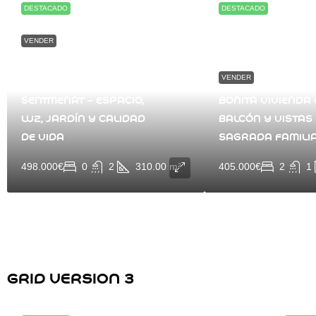
DESTACADO
DESTACADO
VENDER
EN VENTA CASA A
VENDER
CUATRO VIENTOS EN
SENTMENAT – ESPACIO,
BONITA VIVIENDA
LUZ, JARDÍN Y CALIDAD
BALCÓN Y VISTAS
DE VIDA
SAGRADA FAMILI
498.000€
0
2
310.00
m²
405.000€
2
1
GRID VERSION 3