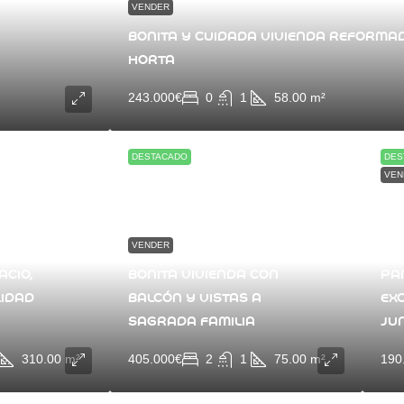
VENDER
BONITA Y CUIDADA VIVIENDA REFORMAD
HORTA
243.000€
0
1
58.00
m²
DESTACADO
DES
VEN
GE
CO
VENDER
EN
BU
ACIO,
BONITA VIVIENDA CON
PA
LIDAD
BALCÓN Y VISTAS A
EX
SAGRADA FAMILIA
JU
310.00
m²
405.000€
2
1
75.00
m²
190